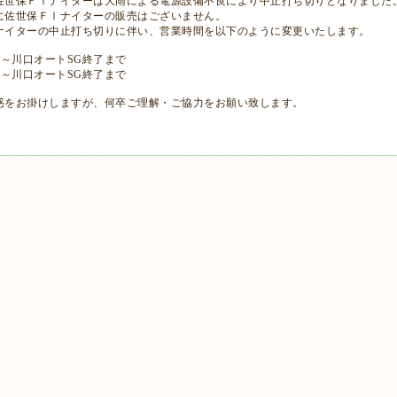
佐世保ＦⅠナイターは大雨による電源設備不良により中止打ち切りとなりました
に佐世保ＦⅠナイターの販売はございません。
ナイターの中止打ち切りに伴い、営業時間を以下のように変更いたします。
00～川口オートSG終了まで
00～川口オートSG終了まで
惑をお掛けしますが、何卒ご理解・ご協力をお願い致します。